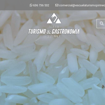
636 736 532
comercial@escuelaturismopirine