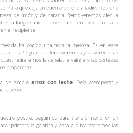
el arroz. Para ello pondremos a hervir un litro de
nte. Para que coja un buen arome le añadiremos: una
corteza de limón y de naranja. Removeremos bien la
utos, a fuego suave. Deberemos remover la mezcla
n el recipiente.
mezcla ha cogido una textura melosa. Es en este
car, unos 70 gramos. Removeremos y volveremos a
és, retiraremos la canela, la vainilla y las cortezas
roz emperatriz!
ata de simple
arroz con leche
. Deja atemperar y
ara servir.
estro postre, seguimos para transformarlo en un
ar primero la gelatina y para ello hidrataremos las