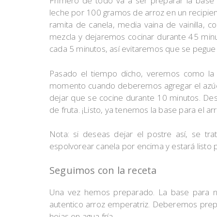
Primero de todo va a ser preparar la base d
leche por 100 gramos de arroz en un recipie
ramita de canela, media vaina de vainilla, 
mezcla y dejaremos cocinar durante 45 min
cada 5 minutos, así evitaremos que se pegue e
Pasado el tiempo dicho, veremos como la 
momento cuando deberemos agregar el azú
dejar que se cocine durante 10 minutos. Despu
de fruta. ¡Listo, ya tenemos la base para el ar
Nota: si deseas dejar el postre así, se tr
espolvorear canela por encima y estará listo p
Seguimos con la receta
Una vez hemos preparado. La base para nu
autentico arroz emperatriz. Deberemos prepar
hojas en agua fría.