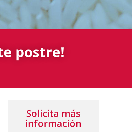
te postre!
Solicita más
información