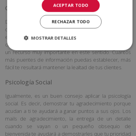
ACEPTAR TODO
Contacto
De hecho, tu primer objetivo debe ser mantener el
RECHAZAR TODO
contacto continuo con las personas que acuden a tu
establecimiento, incluso cuando ya hayan vuelto a su
MOSTRAR DETALLES
casa. El envío de boletines por correo electrónico es
un recurso muy importante en este sentido. Cuantos
más puentes de información puedas establecer, más
fácil te resultará mantener la lealtad de tus clientes.
Psicología Social
Igualmente, es un buen consejo aplicar la psicología
social. Es decir, demostrar tu agradecimiento porque
acudan a ti te ayudará a ganar puntos a sus ojos. Los
mails de agradecimiento, la entrega de un detalle
cuando se vayan o un pequeño obsequio de
bienvenida te ayudará a demostrarles que tu prioridad