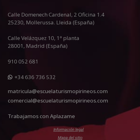
e
:
Calle Domenech Cardenal, 2 Oficina 1.4
25230
,
Mollerussa
.
Lleida (España)
Calle Velázquez 10, 1ª planta
28001
,
Madrid (España)
910 052 681
+34 636 736 532
matricula@escuelaturismopirineos.com
comercial@escuelaturismopirineos.com
Trabajamos con Aplazame
Información legal
Mapa del sitio