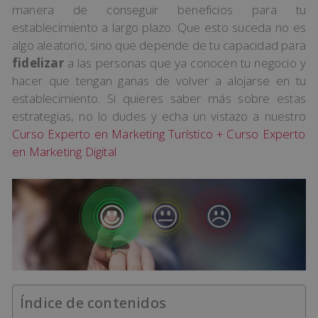
manera de conseguir beneficios para tu
establecimiento a largo plazo. Que esto suceda no es
algo aleatorio, sino que depende de tu capacidad para
fidelizar
a las personas que ya conocen tu negocio y
hacer que tengan ganas de volver a alojarse en tu
establecimiento. Si quieres saber más sobre estas
estrategias, no lo dudes y echa un vistazo a nuestro
Curso Experto en Marketing Turístico + Curso Experto
en Marketing Digital
Índice de contenidos