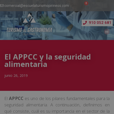
comercial@escuelaturismopirineos.com
910 052 681
El APPCC y la seguridad
alimentaria
junio 26, 2019
El
APPCC
es uno de los pilares fundamentales para la
seguridad alimentaria. A continuación, definimos en
qué consiste, cuál es su importancia en el sector de la