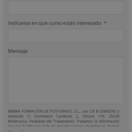
Indícanos en que curso estás interesado
*
Mensaje
INENKA FORMACIÓN DE POSTGRADO, S.L., con CIF B-25842592 y
domicilio C/ Domènech Cardenal, 2, Oficina 1º4º, 25230
Mollerussa. Finalidad del Tratamiento: Tratamos la información
que nos facilita con el fin de enviarle correos electrónicos de tipo
comercial relacionado con los productos ofrecidos y otros tipo