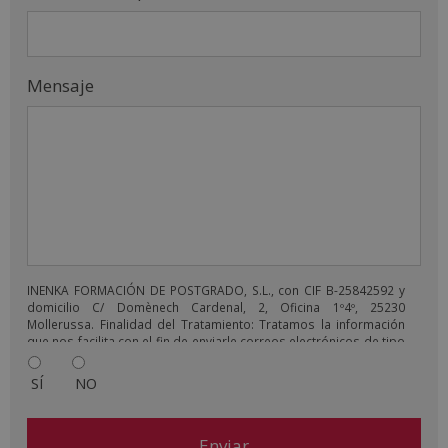
Mensaje
INENKA FORMACIÓN DE POSTGRADO, S.L., con CIF B-25842592 y
domicilio C/ Domènech Cardenal, 2, Oficina 1º4º, 25230
Mollerussa. Finalidad del Tratamiento: Tratamos la información
que nos facilita con el fin de enviarle correos electrónicos de tipo
comercial relacionado con los productos ofrecidos y otros tipo
de productos que fueran de su interés. Legitimación del
SÍ
NO
tratamiento: Consentimiento del interesado. Derechos: Puede
ejercitar sus derechos identificándose suficientemente,
dirigiéndose a la dirección
comercial@escuelaturismopirineos.com. Para más información