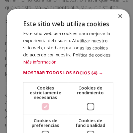
que ya está lista. Salpimienta al gusto y, ¡a disfrutar!
×
Pizza con queso de cabra, foie gras y miel
Este sitio web utiliza cookies
Este sitio web usa cookies para mejorar la
Esta pizza sin duda os enamorará el paladar. Su
experiencia del usuario. Al utilizar nuestro
mezcla de sabores y de texturas es toda una
sitio web, usted acepta todas las cookies
experiencia gastronómica. Los ingredientes que
de acuerdo con nuestra Política de cookies.
necesitarás serán: queso de cabra, foie gras,
Más información
mozzarella, miel, rúcula, salsa de tomate y un poco de
pimienta y orégano.
MOSTRAR TODOS LOS SOCIOS
(4) →
Después de sacar la pizza horneada previamente
Cookies
Cookies de
estrictamente
rendimiento
durante dos minutos, cúbrela de salsa de tomate.
necesarias
Añade los rulos de queso de cabra y repártelos
uniformemente por toda la superficie de la pizza. A
continuación, agrégale el foie gras y la mozzarella
Cookies de
Cookies de
rallada.
preferencias
funcionalidad