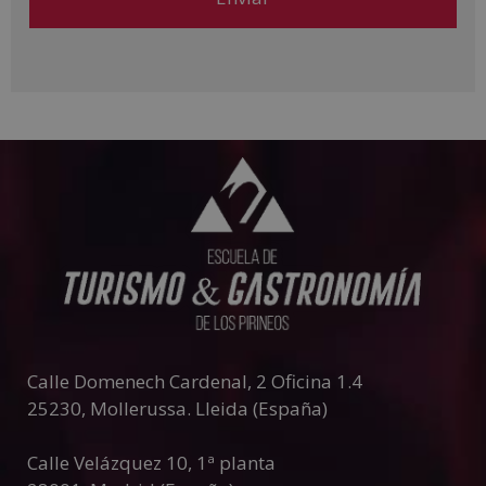
consulte nuestra Política de Privacidad. Desea recibir información
comercial (vía telefónica y/o email):
A
l
t
e
r
n
a
t
i
v
e
:
Calle Domenech Cardenal, 2 Oficina 1.4
25230
,
Mollerussa
.
Lleida (España)
Calle Velázquez 10, 1ª planta