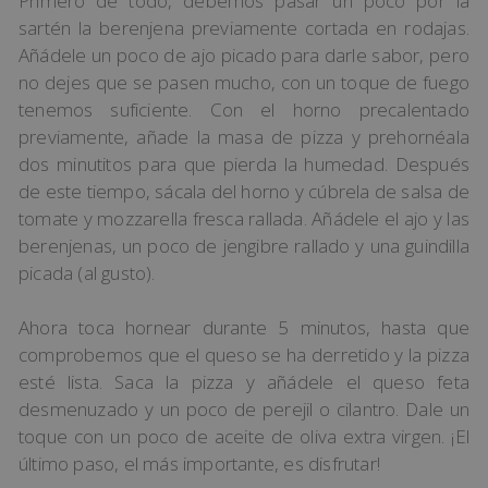
Primero de todo, debemos pasar un poco por la
sartén la berenjena previamente cortada en rodajas.
Añádele un poco de ajo picado para darle sabor, pero
no dejes que se pasen mucho, con un toque de fuego
tenemos suficiente. Con el horno precalentado
previamente, añade la masa de pizza y prehornéala
dos minutitos para que pierda la humedad. Después
de este tiempo, sácala del horno y cúbrela de salsa de
tomate y mozzarella fresca rallada. Añádele el ajo y las
berenjenas, un poco de jengibre rallado y una guindilla
picada (al gusto).
Ahora toca hornear durante 5 minutos, hasta que
comprobemos que el queso se ha derretido y la pizza
esté lista. Saca la pizza y añádele el queso feta
desmenuzado y un poco de perejil o cilantro. Dale un
toque con un poco de aceite de oliva extra virgen. ¡El
último paso, el más importante, es disfrutar!