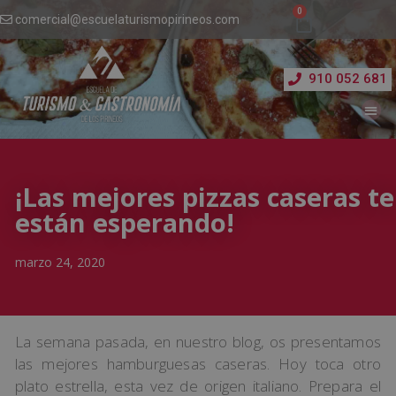
comercial@escuelaturismopirineos.com
910 052 681
¡Las mejores pizzas caseras te
están esperando!
marzo 24, 2020
La semana pasada, en nuestro blog, os presentamos
las mejores hamburguesas caseras. Hoy toca otro
plato estrella, esta vez de origen italiano. Prepara el