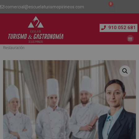
comercial@escuelaturismopirineos.com
910 052 681
Inicio
/
Gestión y Dirección Hotelera
/ Curso Experto en Jefe de Sala en
Restauración