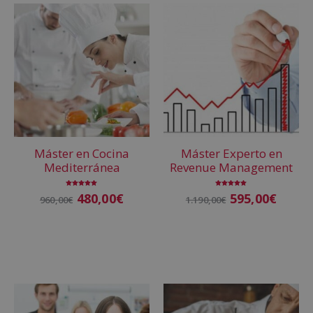
t
e
r
n
a
t
i
v
Máster en Cocina
Máster Experto en
e
Mediterránea
Revenue Management
:
Valorado
Valorado
480,00
€
595,00
€
960,00
€
1.190,00
€
con
con
5.00
5.00
de 5
de 5
Añadir al carrito
Añadir al carrito