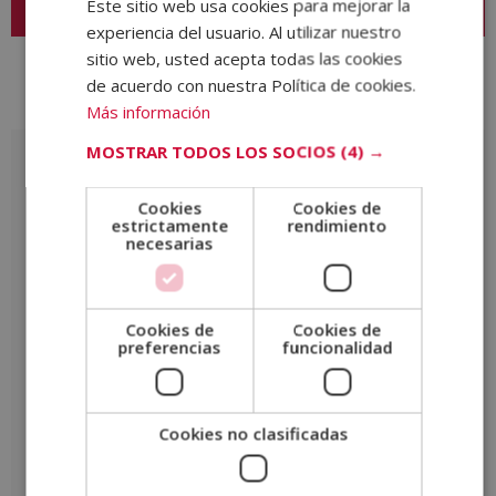
Este sitio web usa cookies para mejorar la
experiencia del usuario. Al utilizar nuestro
sitio web, usted acepta todas las cookies
de acuerdo con nuestra Política de cookies.
Valoraciones (0)
Más información
MOSTRAR TODOS LOS SOCIOS
(4) →
Valoraciones
No hay valoraciones aún.
Cookies
Cookies de
estrictamente
rendimiento
necesarias
Sé el primero en valorar “Curso Experto en Jefe de Sala en
Restauración”
Tu puntuación
*
Cookies de
Cookies de
preferencias
funcionalidad
Tu valoración
*
Cookies no clasificadas
Nombre
*