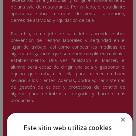
de una sala de restaurante. Por un lado, el estudiante
aprenderá sobre métodos de venta, facturación,
cierres de actividad y liquidación de caja.
Por otro, como jefe de sala debe aprender sobre
prevención de riesgos laborales y seguridad en el
lugar de trabajo, así como conocer las medidas de
higiene obligatorias que se deben cumplir en cualquier
establecimiento. Una vez finalizado el Máster, el
alumno será capaz de dirigir una sala y gestionar el
equipo que trabaja en ella para ofrecer un buen
servicio a los clientes. Además, podrá aplicar sistemas
de gestión de calidad y protocolos de control de
higiene para optimizar el negocio y hacerlo más
productivo.
×
Este sitio web utiliza cookies
Descargar temario