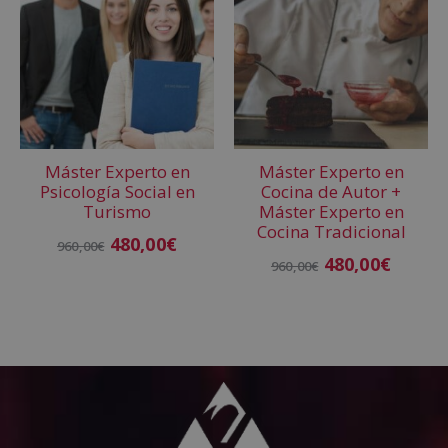
Máster Experto en
Máster Experto en
Psicología Social en
Cocina de Autor +
Turismo
Máster Experto en
Cocina Tradicional
480,00
€
960,00
€
480,00
€
960,00
€
Añadir al carrito
Añadir al carrito