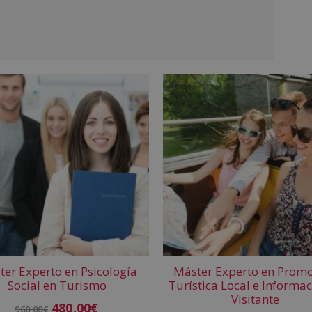
er Experto en Psicología
Máster Experto en Prom
Social en Turismo
Turística Local e Informac
Visitante
480,00
€
960,00
€