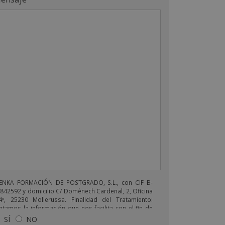
ENKA FORMACIÓN DE POSTGRADO, S.L., con CIF B-
842592 y domicilio C/ Domènech Cardenal, 2, Oficina
4º, 25230 Mollerussa. Finalidad del Tratamiento:
atamos la información que nos facilita con el fin de
viarle correos electrónicos de tipo comercial
SÍ
NO
lacionado con los productos ofrecidos y otros tipo