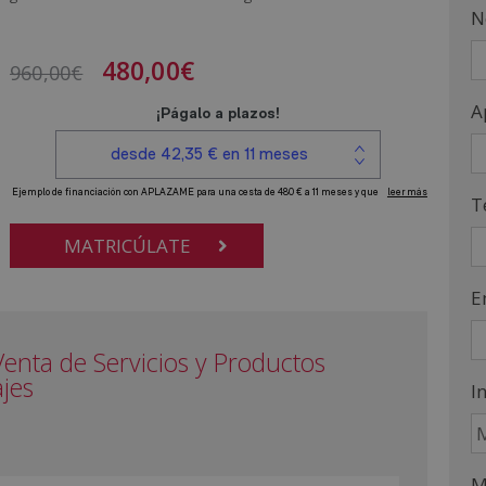
N
480,00
€
960,00
€
A
T
MATRICÚLATE
E
Venta de Servicios y Productos
ajes
I
M