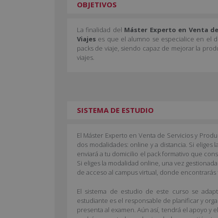
OBJETIVOS
La finalidad del
Máster Experto en Venta de 
Viajes
es que el alumno se especialice en el d
packs de viaje, siendo capaz de mejorar la prod
viajes.
SISTEMA DE ESTUDIO
El Máster Experto en Venta de Servicios y Produ
dos modalidades: online y a distancia. Si eliges l
enviará a tu domicilio el pack formativo que con
Si eliges la modalidad online, una vez gestionada
de acceso al campus virtual, donde encontrarás t
El sistema de estudio de este curso se adapta
estudiante es el responsable de planificar y org
presenta al examen. Aún así, tendrá el apoyo y e