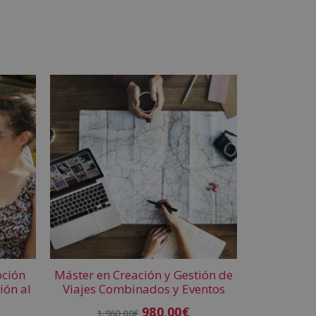
oción
Máster en Creación y Gestión de
ión al
Viajes Combinados y Eventos
980,00
€
1.960,00
€