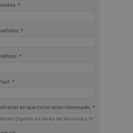
ombre
*
pellidos
*
eléfono
*
mail
*
ndícanos en que curso estás interesado
*
ensaje