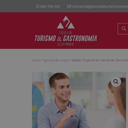
636 736 532
comercial@escuelaturismopirine
Inicio
/
Agencia de Viajes
/ Máster Experto en Venta de Servicios