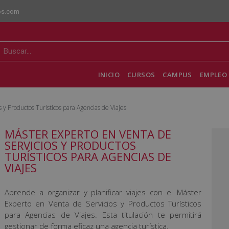
os.com
INICIO
CURSOS
CAMPUS
EMPLEO 
 y Productos Turísticos para Agencias de Viajes
MÁSTER EXPERTO EN VENTA DE
SERVICIOS Y PRODUCTOS
TURÍSTICOS PARA AGENCIAS DE
VIAJES
Aprende a organizar y planificar viajes con el Máster
Experto en Venta de Servicios y Productos Turísticos
para Agencias de Viajes. Esta titulación te permitirá
gestionar de forma eficaz una agencia turística.