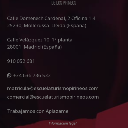
v
e
:
Calle Domenech Cardenal, 2 Oficina 1.4
25230
,
Mollerussa
.
Lleida (España)
Calle Velázquez 10, 1ª planta
28001
,
Madrid (España)
910 052 681
+34 636 736 532
matricula@escuelaturismopirineos.com
comercial@escuelaturismopirineos.com
Trabajamos con Aplazame
Información legal