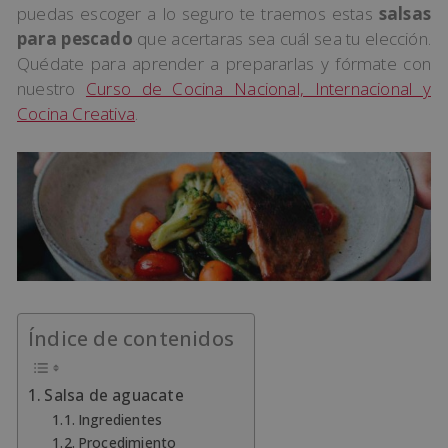
puedas escoger a lo seguro te traemos estas
salsas
para pescado
que acertaras sea cuál sea tu elección.
Quédate para aprender a prepararlas y fórmate con
nuestro
Curso de Cocina Nacional, Internacional y
Cocina Creativa
.
Índice de contenidos
Salsa de aguacate
Ingredientes
Procedimiento