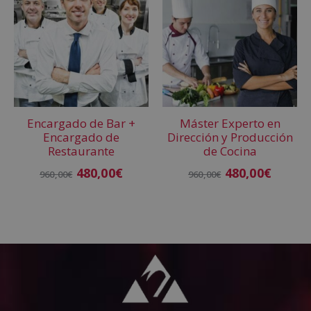
Encargado de Bar +
Máster Experto en
Encargado de
Dirección y Producción
Restaurante
de Cocina
480,00
€
480,00
€
960,00
€
960,00
€
Añadir al carrito
Añadir al carrito