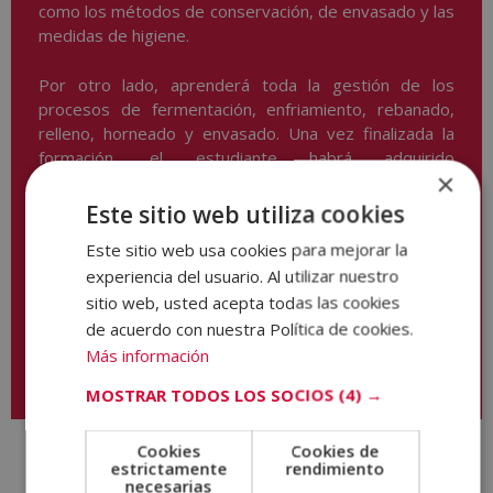
como los métodos de conservación, de envasado y las
medidas de higiene.
Por otro lado, aprenderá toda la gestión de los
procesos de fermentación, enfriamiento, rebanado,
relleno, horneado y envasado. Una vez finalizada la
formación, el estudiante habrá adquirido
×
conocimientos sobre técnicas de venta, prevención de
riesgos laborales y servicio y atención al cliente que le
Este sitio web utiliza cookies
convertirán en un dependiente profesional y eficaz
Este sitio web usa cookies para mejorar la
capaz de rentabilizar el negocio y aumentar las ventas.
experiencia del usuario. Al utilizar nuestro
sitio web, usted acepta todas las cookies
de acuerdo con nuestra Política de cookies.
Más información
Descargar temario
MOSTRAR TODOS LOS SOCIOS
(4) →
Cookies
Cookies de
estrictamente
rendimiento
necesarias
Valoraciones (1)