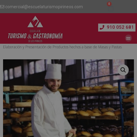
comercial@escuelaturismopirineos.com
910 052 681
Inicio
/
Restauración y Cocina
/ Dependiente de Panadería + Experto en
Elaboración y Presentación de Productos hechos a base de Masas y Pastas