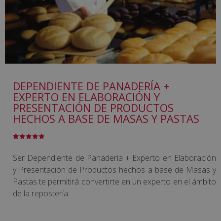
DEPENDIENTE DE PANADERÍA +
EXPERTO EN ELABORACIÓN Y
PRESENTACIÓN DE PRODUCTOS
HECHOS A BASE DE MASAS Y PASTAS
Valorado
1
con
5.00
de
5 en base
Ser Dependiente de Panadería + Experto en Elaboración
a
valoración
de un
y Presentación de Productos hechos a base de Masas y
cliente
Pastas te permitirá convertirte en un experto en el ámbito
de la repostería.