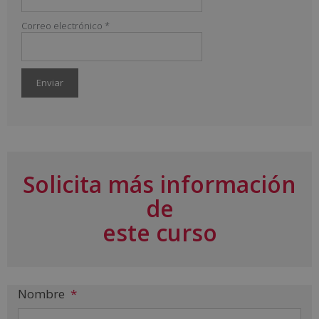
Correo electrónico
*
A
l
t
e
r
Solicita más información
n
a
de
t
i
este curso
v
e
:
Nombre
*