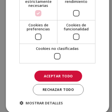
estrictamente
rendimiento
septiembre 2021
necesarias
agosto 2021
julio 2021
Cookies de
Cookies de
junio 2021
preferencias
funcionalidad
mayo 2021
abril 2021
Cookies no clasificadas
marzo 2021
febrero 2021
enero 2021
diciembre 2020
ACEPTAR TODO
noviembre 2020
octubre 2020
RECHAZAR TODO
septiembre 2020
agosto 2020
MOSTRAR DETALLES
julio 2020