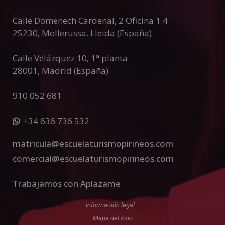
Calle Domenech Cardenal, 2 Oficina 1.4
25230
,
Mollerussa
.
Lleida (España)
Calle Velázquez 10, 1ª planta
28001
,
Madrid (España)
910 052 681
+34 636 736 532
matricula@escuelaturismopirineos.com
comercial@escuelaturismopirineos.com
Trabajamos con Aplazame
Información legal
Mapa del sitio