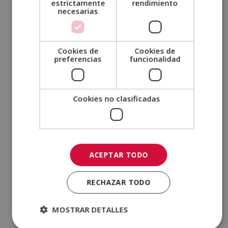
estrictamente
rendimiento
septiembre 2021
necesarias
agosto 2021
julio 2021
Cookies de
Cookies de
junio 2021
preferencias
funcionalidad
mayo 2021
abril 2021
Cookies no clasificadas
marzo 2021
febrero 2021
enero 2021
diciembre 2020
ACEPTAR TODO
noviembre 2020
octubre 2020
RECHAZAR TODO
septiembre 2020
agosto 2020
MOSTRAR DETALLES
julio 2020